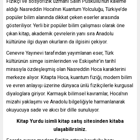
Fizikçi ve sosyofizik uzmanı Salih Püsküllü’nün kaleme
aldığı Nasreddin Hoca’nın Kuantum Yolculuğu, Türkiye’de
popüler bilim alanında dikkat çeken eserler arasında
gösteriliyor. Yerli bir popüler bilim çalışması olarak öne
çıkan kitap, akademik çevrelerin yanı sıra Anadolu
kültürüne ilgi duyan okurların da ilgisini çekiyor.
Cenevre Yayınevi tarafından yayımlanan eser, Türk
kültürünün simge isimlerinden ve Eskişehir’in tarihî
mirasıyla özdeşleşmiş olan Nasreddin Hoca karakterini
merkeze alıyor. Kitapta Hoca, kuantum fiziği, modern bilim
ve evren anlayışı üzerine dünyaca ünlü fizikçilerle kurgusal
diyaloglara giriyor. Karmaşık bilimsel kavramlar, Hoca’nın
mizahi yaklaşımı ve Anadolu bilgeliğiyle harmanlanarak
okuyucuya sade ve akıcı bir dille sunuluyor.
Kitap Yurdu isimli kitap satış sitesinden kitaba
ulaşabilirsiniz.