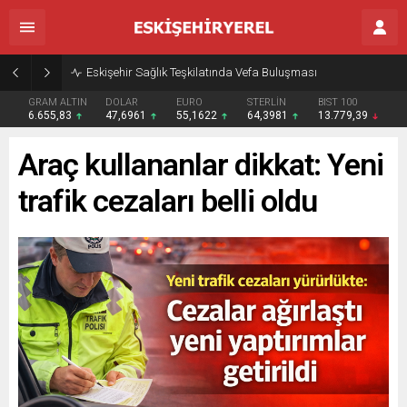
Eskişehir Sağlık Teşkilatında Vefa Buluşması
GRAM ALTIN
DOLAR
EURO
STERLİN
BIST 100
6.655,83
47,6961
55,1622
64,3981
13.779,39
Araç kullananlar dikkat: Yeni
trafik cezaları belli oldu