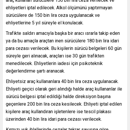
araç kullanan sürücülere 150 bin lira ceza verilecek ve
ehliyetleri iptal edilecek. Alkol ölçümünü yaptırmayan
sürücülere de 150 bin lira ceza uygulanacak ve
ehliyetlerine 5 yıl süreyle el konulacak.
Trafikte saldırı amacıyla başka bir aracı ısrarla takip eden
ya da bu amaçla araçtan inen sürücülere 180 bin lira idari
para cezası verilecek. Bu kişilerin sürücü belgeleri 60 gün
süreyle geri alınacak, araçları ise 30 gün trafikten
menedilecek. Ehliyetlerin iadesi için psikoteknik
değerlendirme şartı aranacak.
Ehliyetsiz araç kullananlara 40 bin lira ceza uygulanacak.
Ehliyeti geçici olarak geri alındığı halde araç kullananlar ile
sürücü belgesi iptal edildiği halde direksiyon başına
geçenlere 200 bin lira ceza kesilecek. Ehliyeti iptal edilen
kişilere araç kullandıran işletenlere ise tescil plakası
üzerinden 40 bin lira idari para cezası verilecek.
Kırmızı ışık ihlallerinde cezalar tekrar sayısına göre