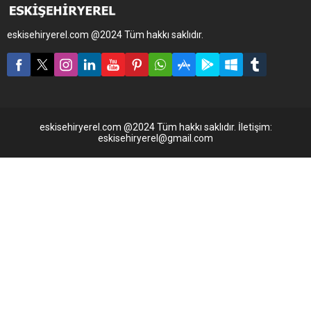
sürücüler hem trafik
sıkışıklığına sebebiyet veriyor
hem de yaya geçişini
eskisehiryerel.com @2024 Tüm hakkı saklıdır.
zorlaştırıyor. Eskişehir
caddelerinde sıradanlaşan
bu görüntü, alışamadığımız
bir kaosu beraberinde
getiriyor. Cadde üzerini adeta
otopark gibi...
eskisehiryerel.com @2024 Tüm hakkı saklıdır. İletişim:
eskisehiryerel@gmail.com