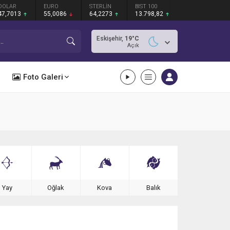
DOLAR
EURO
STERLİN
BIST 100
47,7013
55,0086
64,2273
13.798,82
Eskişehir,
19
°C
Açık
Foto Galeri
Yay
Oğlak
Kova
Balık