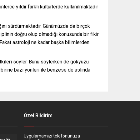
nlerce yıldır farklı kültürlerde kullanılmaktadır
arlığını sürdürmektedir. Günümüzde de birçok
iplinin doğru olup olmadığı konusunda bir fikir
. Fakat astroloji ne kadar başka bilimlerden
etkileri söyler. Bunu söylerken de gökyüzü
rbirine bazı yönleri ile benzese de aslında
Özel Bildirim
Uygulamamızı telefonunuza
Eskişehir’in Altın Kızları Türkiye Finalleri Yolunda!