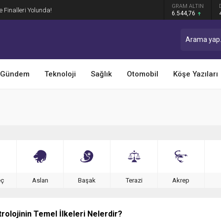
GRAM ALTIN
ye Finalleri Yolunda!
6.544,76
Gündem
Teknoloji
Sağlık
Otomobil
Köşe Yazıları
eç
Aslan
Başak
Terazi
Akrep
rolojinin Temel İlkeleri Nelerdir?