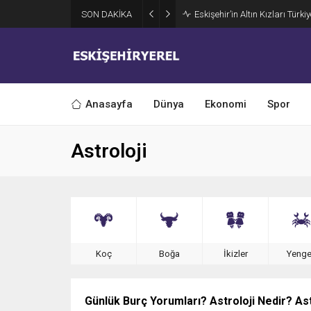
SON DAKİKA
Eskişehir’in Altın Kızları Türki
Anasayfa
Dünya
Ekonomi
Spor
Astroloji
Koç
Boğa
İkizler
Yeng
Günlük Burç Yorumları? Astroloji Nedir? Ast