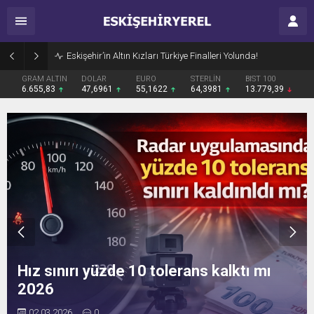
Eskişehir Sağlık Teşkilatında Vefa Buluşması
GRAM ALTIN
DOLAR
EURO
STERLİN
BIST 100
6.655,83
47,6961
55,1622
64,3981
13.779,39
En az yakan otomobil belli oldu, Yakıt
tasarrufunda üstüne yok!
02.03.2024
0