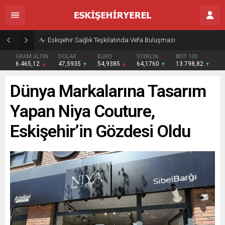
Eskişehir Sağlık Teşkilatında Vefa Buluşması
GRAM ALTIN
DOLAR
EURO
STERLİN
BIST 100
6.465,12
47,5935
54,9385
64,1760
13.798,82
Dünya Markalarına Tasarım
Yapan Niya Couture,
Eskişehir’in Gözdesi Oldu