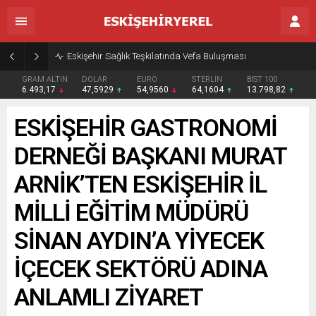
Eskişehir Sağlık Teşkilatında Vefa Buluşması
GRAM ALTIN
DOLAR
EURO
STERLİN
BIST 100
6.493,17
47,5929
54,9560
64,1604
13.798,82
ESKİŞEHİR GASTRONOMİ
DERNEĞİ BAŞKANI MURAT
ARNİK’TEN ESKİŞEHİR İL
MİLLİ EĞİTİM MÜDÜRÜ
SİNAN AYDIN’A YİYECEK
İÇECEK SEKTÖRÜ ADINA
ANLAMLI ZİYARET