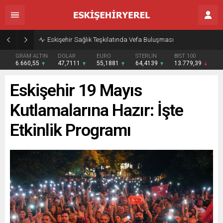
Eskişehir Sağlık Teşkilatında Vefa Buluşması
GRAM ALTIN
DOLAR
EURO
STERLİN
BIST 100
6.660,55
47,7111
55,1881
64,4139
13.779,39
Eskişehir 19 Mayıs
Kutlamalarına Hazır: İşte
Etkinlik Programı