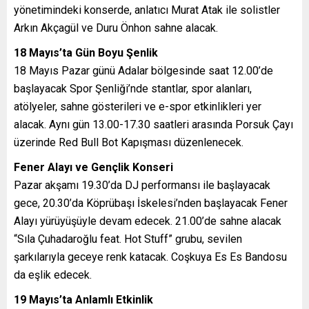
yönetimindeki konserde, anlatıcı Murat Atak ile solistler
Arkın Akçagül ve Duru Önhon sahne alacak.
18 Mayıs’ta Gün Boyu Şenlik
18 Mayıs Pazar günü Adalar bölgesinde saat 12.00’de
başlayacak Spor Şenliği’nde stantlar, spor alanları,
atölyeler, sahne gösterileri ve e-spor etkinlikleri yer
alacak. Aynı gün 13.00-17.30 saatleri arasında Porsuk Çayı
üzerinde Red Bull Bot Kapışması düzenlenecek.
Fener Alayı ve Gençlik Konseri
Pazar akşamı 19.30’da DJ performansı ile başlayacak
gece, 20.30’da Köprübaşı İskelesi’nden başlayacak Fener
Alayı yürüyüşüyle devam edecek. 21.00’de sahne alacak
“Sıla Çuhadaroğlu feat. Hot Stuff” grubu, sevilen
şarkılarıyla geceye renk katacak. Coşkuya Es Es Bandosu
da eşlik edecek.
19 Mayıs’ta Anlamlı Etkinlik