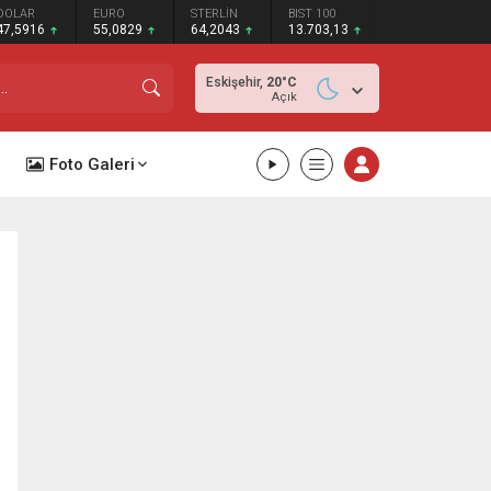
DOLAR
EURO
STERLİN
BIST 100
47,5916
55,0829
64,2043
13.703,13
Eskişehir,
20
°C
Açık
Foto Galeri