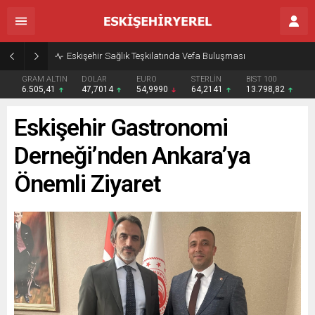
Eskişehir Sağlık Teşkilatında Vefa Buluşması
GRAM ALTIN
DOLAR
EURO
STERLİN
BIST 100
6.505,41
47,7014
54,9990
64,2141
13.798,82
Eskişehir Gastronomi
Derneği’nden Ankara’ya
Önemli Ziyaret