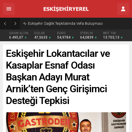
Eskişehir Sağlık Teşkilatında Vefa Buluşması
GRAM ALTIN
DOLAR
EURO
STERLİN
BIST 100
6.495,07
47,5633
54,9784
64,0839
13.703,13
Eskişehir Lokantacılar ve
Kasaplar Esnaf Odası
Başkan Adayı Murat
Arnik’ten Genç Girişimci
Desteği Tepkisi