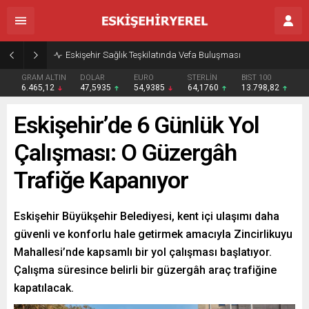
Eskişehir Sağlık Teşkilatında Vefa Buluşması
GRAM ALTIN
DOLAR
EURO
STERLİN
BIST 100
6.465,12
47,5935
54,9385
64,1760
13.798,82
Eskişehir’de 6 Günlük Yol
Çalışması: O Güzergâh
Trafiğe Kapanıyor
Eskişehir Büyükşehir Belediyesi, kent içi ulaşımı daha
güvenli ve konforlu hale getirmek amacıyla Zincirlikuyu
Mahallesi’nde kapsamlı bir yol çalışması başlatıyor.
Çalışma süresince belirli bir güzergâh araç trafiğine
kapatılacak.