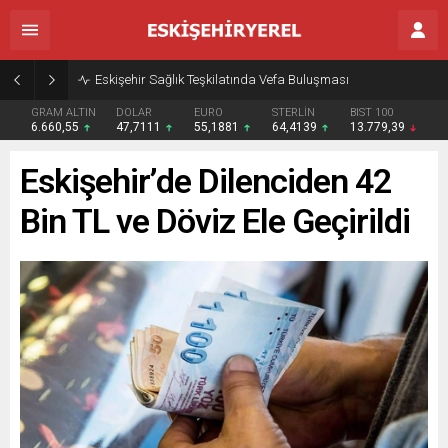
Eskişehir Sağlık Teşkilatında Vefa Buluşması
GRAM ALTIN
DOLAR
EURO
STERLİN
BIST 100
6.660,55
47,7111
55,1881
64,4139
13.779,39
Eskişehir’de Dilenciden 42
Bin TL ve Döviz Ele Geçirildi