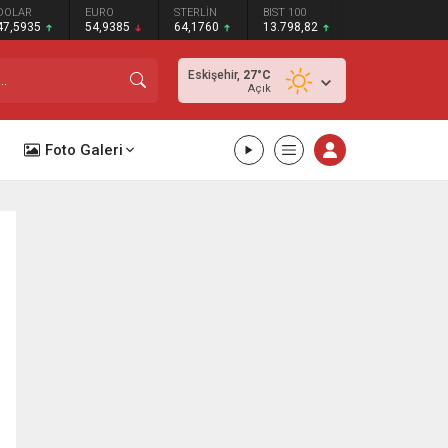
DOLAR
EURO
STERLİN
BIST 100
47,5935
54,9385
64,1760
13.798,82
Eskişehir,
27
°C
Açık
Foto Galeri