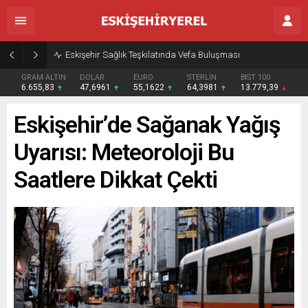
Eskişehir Sağlık Teşkilatında Vefa Buluşması
GRAM ALTIN
DOLAR
EURO
STERLİN
BIST 100
6.655,83
47,6961
55,1622
64,3981
13.779,39
Eskişehir’de Sağanak Yağış
Uyarısı: Meteoroloji Bu
Saatlere Dikkat Çekti