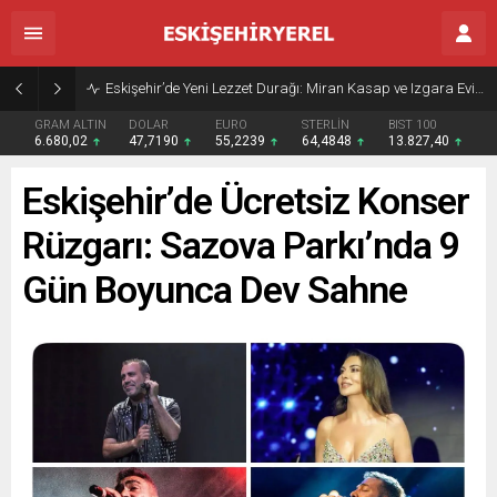
Eskişehir’de Yeni Lezzet Durağı: Miran Kasap ve Izgara Evi Açıldı
GRAM ALTIN
DOLAR
EURO
STERLİN
BIST 100
6.680,02
47,7190
55,2239
64,4848
13.827,40
Eskişehir’de Ücretsiz Konser
Rüzgarı: Sazova Parkı’nda 9
Gün Boyunca Dev Sahne