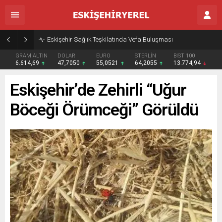
Eskişehir Sağlık Teşkilatında Vefa Buluşması
GRAM ALTIN
DOLAR
EURO
STERLİN
BIST 100
6.614,69
47,7050
55,0521
64,2055
13.774,94
Eskişehir’de Zehirli “Uğur
Böceği Örümceği” Görüldü