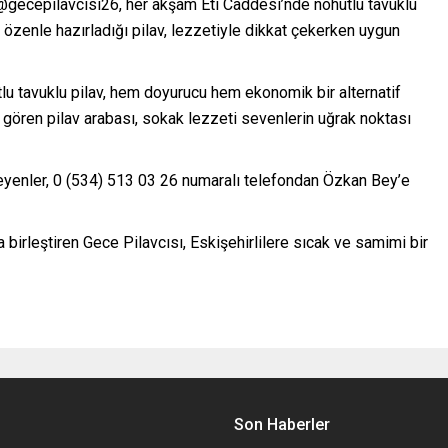
n @gecepilavcisi26, her akşam Eti Caddesi’nde nohutlu tavuklu
n özenle hazırladığı pilav, lezzetiyle dikkat çekerken uygun
u tavuklu pilav, hem doyurucu hem ekonomik bir alternatif
 gören pilav arabası, sokak lezzeti sevenlerin uğrak noktası
eyenler, 0 (534) 513 03 26 numaralı telefondan Özkan Bey’e
irleştiren Gece Pilavcısı, Eskişehirlilere sıcak ve samimi bir
Son Haberler