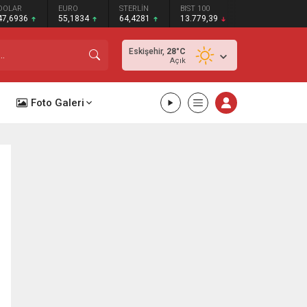
DOLAR
EURO
STERLİN
BIST 100
47,6936
55,1834
64,4281
13.779,39
Eskişehir,
28
°C
Açık
Foto Galeri