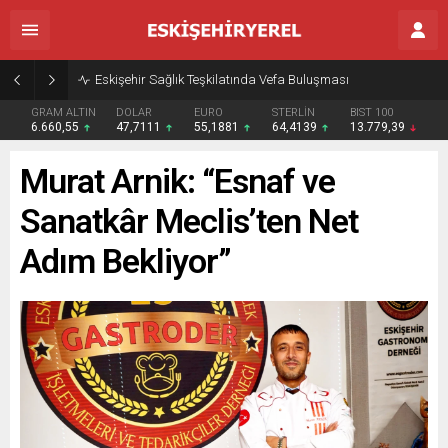
Eskişehir Sağlık Teşkilatında Vefa Buluşması
GRAM ALTIN
DOLAR
EURO
STERLİN
BIST 100
6.660,55
47,7111
55,1881
64,4139
13.779,39
Murat Arnik: “Esnaf ve
Sanatkâr Meclis’ten Net
Adım Bekliyor”