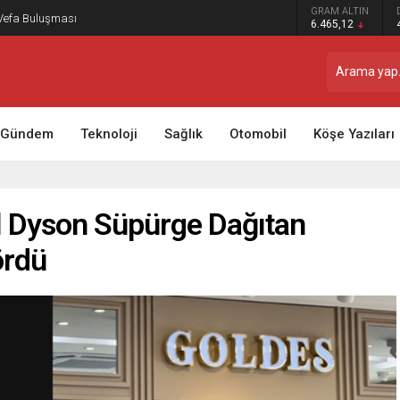
GRAM ALTIN
 Vefa Buluşması
6.465,12
Gündem
Teknoloji
Sağlık
Otomobil
Köşe Yazıları
el Dyson Süpürge Dağıtan
ördü