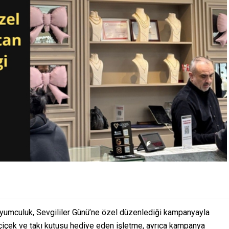
yumculuk, Sevgililer Günü’ne özel düzenlediği kampanyayla
 çiçek ve takı kutusu hediye eden işletme, ayrıca kampanya