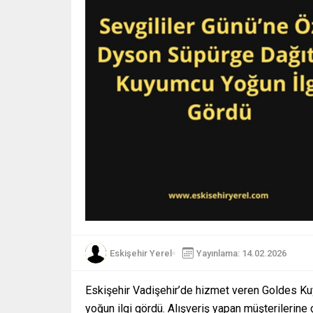
Eskişehir Yerel
Yayınlama: 14.02.2026
Eskişehir Vadişehir’de hizmet veren Goldes Ku
yoğun ilgi gördü. Alışveriş yapan müşterilerine