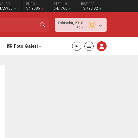
DOLAR
EURO
STERLİN
BIST 100
47,5935
54,9385
64,1760
13.798,82
Eskişehir,
27
°C
Açık
Foto Galeri