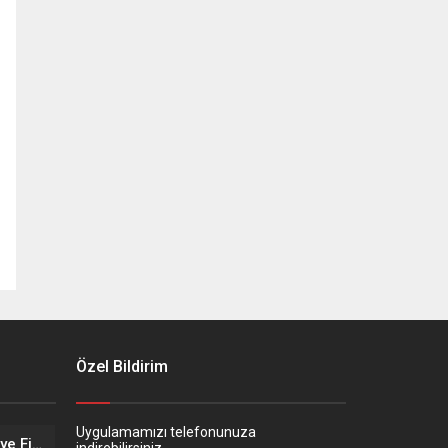
Özel Bildirim
Uygulamamızı telefonunuza
Eskişehir’in Altın Kızları Türkiye Finalleri Yolunda!