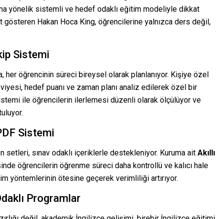
na yönelik sistemli ve hedef odaklı eğitim modeliyle dikkat
et gösteren Hakan Hoca King, öğrencilerine yalnızca ders değil,
kip Sistemi
 her öğrencinin süreci bireysel olarak planlanıyor. Kişiye özel
yesi, hedef puanı ve zaman planı analiz edilerek özel bir
istemi ile öğrencilerin ilerlemesi düzenli olarak ölçülüyor ve
tuluyor.
PDF Sistemi
etleri, sınav odaklı içeriklerle destekleniyor. Kuruma ait
Akıllı
de öğrencilerin öğrenme süreci daha kontrollü ve kalıcı hale
itim yöntemlerinin ötesine geçerek verimliliği artırıyor.
daklı Programlar
ığı değil, akademik İngilizce gelişimi, birebir İngilizce eğitimi