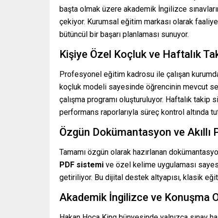
başta olmak üzere akademik İngilizce sınavları
çekiyor. Kurumsal eğitim markası olarak faaliy
bütüncül bir başarı planlaması sunuyor.
Kişiye Özel Koçluk ve Haftalık Ta
Profesyonel eğitim kadrosu ile çalışan kurumda,
koçluk modeli sayesinde öğrencinin mevcut sevi
çalışma programı oluşturuluyor. Haftalık takip s
performans raporlarıyla süreç kontrol altında tu
Özgün Dokümantasyon ve Akıllı 
Tamamı özgün olarak hazırlanan dokümantasyon s
PDF sistemi
ve özel kelime uygulaması sayesin
getiriliyor. Bu dijital destek altyapısı, klasik eğ
Akademik İngilizce ve Konuşma O
Hakan Hoca King bünyesinde yalnızca sınav hazırl