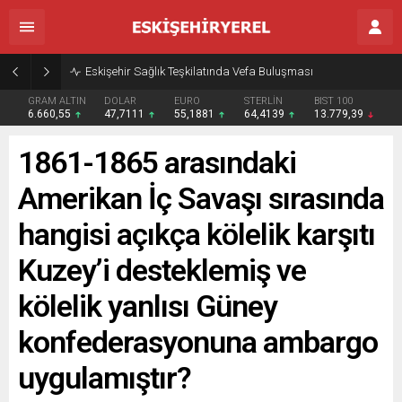
Eskişehir Sağlık Teşkilatında Vefa Buluşması
GRAM ALTIN
DOLAR
EURO
STERLİN
BIST 100
6.660,55
47,7111
55,1881
64,4139
13.779,39
1861-1865 arasındaki
Amerikan İç Savaşı sırasında
hangisi açıkça kölelik karşıtı
Kuzey’i desteklemiş ve
kölelik yanlısı Güney
konfederasyonuna ambargo
uygulamıştır?