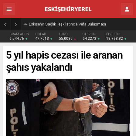
Eskişehir Sağlık Teşkilatında Vefa Buluşması
GRAM ALTIN
DOLAR
EURO
STERLİN
BIST 100
6.544,76
47,7013
55,0086
64,2273
13.798,82
5 yıl hapis cezası ile aranan
şahıs yakalandı