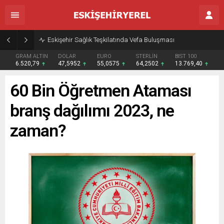
Eskişehir Sağlık Teşkilatında Vefa Buluşması
GRAM ALTIN
DOLAR
EURO
STERLİN
BIST 100
6.520,79
47,5952
55,0575
64,2502
13.769,40
60 Bin Öğretmen Ataması
branş dağılımı 2023, ne
zaman?