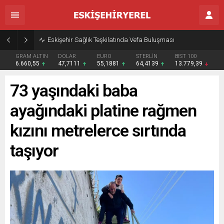
Eskişehir Sağlık Teşkilatında Vefa Buluşması
GRAM ALTIN
DOLAR
EURO
STERLİN
BIST 100
6.660,55
47,7111
55,1881
64,4139
13.779,39
73 yaşındaki baba
ayağındaki platine rağmen
kızını metrelerce sırtında
taşıyor