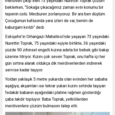
merdiven çıkıp inen 73 yaşındaki Nurettin Toprak çözüm
beklerken, “Sokağa çıkacağımız zaman evin konumu bir
tepenin üstü. Mecburen zorlanıyoruz. Bir ara ben düştüm.
Çocuğumun kafasında yara izleri de var, benim de
kaburgam kırıldı” dedi.
Eskişehir’in Orhangazi Mahallesi’nde yaşayan 73 yaşındaki
Nurettin Toprak, 75 yaşındaki eşiyle birlikte, 36 yaşındaki
yüzde 90 zihinsel engelli kızına adeta bir bebek gibi bakıp
üzerine titriyor. Kızını çok seven Toprak, onu hafta içi her
gün sırtına alarak oldukça dik merdivenlerden indirerek
servise kadar taşıyor.
Yoldan yaklaşık 5 metre yukarıda olan evinden her sabaha
aşağıya, akşamları ise tekrar yukarı kızını sırtında taşıyan
fedakâr babanın ayağındaki platine rağmen gösterdiği
çaba takdir topluyor. Baba Toprak, yetkililerden
merdivenlere çözüm bulmasını talep etti.