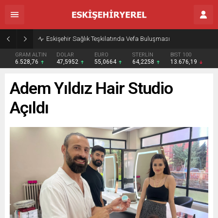
Eskişehir Sağlık Teşkilatında Vefa Buluşması
GRAM ALTIN
DOLAR
EURO
STERLİN
BIST 100
6.528,76
47,5952
55,0664
64,2258
13.676,19
Adem Yıldız Hair Studio
Açıldı