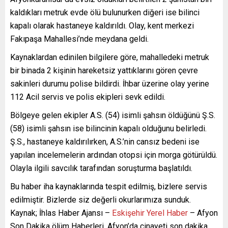
kaldıkları metruk evde ölü bulunurken diğeri ise bilinci
kapalı olarak hastaneye kaldırıldı. Olay, kent merkezi
Fakıpaşa Mahallesi’nde meydana geldi.
Kaynaklardan edinilen bilgilere göre, mahalledeki metruk
bir binada 2 kişinin hareketsiz yattıklarını gören çevre
sakinleri durumu polise bildirdi. İhbar üzerine olay yerine
112 Acil servis ve polis ekipleri sevk edildi.
Bölgeye gelen ekipler A.S. (54) isimli şahsın öldüğünü Ş.S.
(58) isimli şahsın ise bilincinin kapalı olduğunu belirledi.
Ş.S., hastaneye kaldırılırken, A.S.’nin cansız bedeni ise
yapılan incelemelerin ardından otopsi için morga götürüldü.
Olayla ilgili savcılık tarafından soruşturma başlatıldı.
Bu haber iha kaynaklarında tespit edilmiş, bizlere servis
edilmiştir. Bizlerde siz değerli okurlarımıza sunduk.
Kaynak; İhlas Haber Ajansı –
Eskişehir Yerel Haber
– Afyon
Son Dakika ölüm Haberleri, Afyon’da cinayeti son dakika,