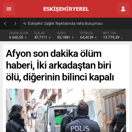
Eskişehir Sağlık Teşkilatında Vefa Buluşması
GRAM ALTIN
DOLAR
EURO
STERLİN
BIST 100
6.660,55
47,7111
55,1881
64,4139
13.779,39
Afyon son dakika ölüm
haberi, İki arkadaştan biri
ölü, diğerinin bilinci kapalı