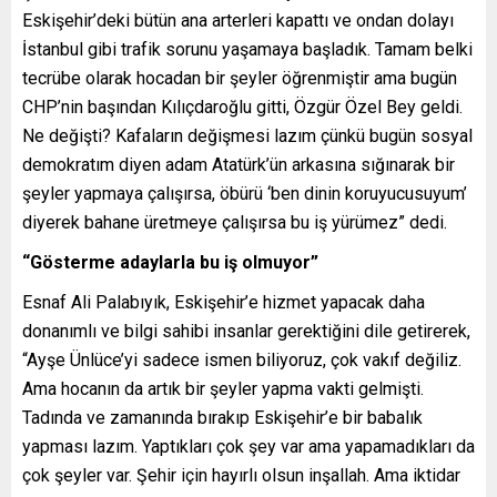
Eskişehir’deki bütün ana arterleri kapattı ve ondan dolayı
İstanbul gibi trafik sorunu yaşamaya başladık. Tamam belki
tecrübe olarak hocadan bir şeyler öğrenmiştir ama bugün
CHP’nin başından Kılıçdaroğlu gitti, Özgür Özel Bey geldi.
Ne değişti? Kafaların değişmesi lazım çünkü bugün sosyal
demokratım diyen adam Atatürk’ün arkasına sığınarak bir
şeyler yapmaya çalışırsa, öbürü ‘ben dinin koruyucusuyum’
diyerek bahane üretmeye çalışırsa bu iş yürümez” dedi.
“Gösterme adaylarla bu iş olmuyor”
Esnaf Ali Palabıyık, Eskişehir’e hizmet yapacak daha
donanımlı ve bilgi sahibi insanlar gerektiğini dile getirerek,
“Ayşe Ünlüce’yi sadece ismen biliyoruz, çok vakıf değiliz.
Ama hocanın da artık bir şeyler yapma vakti gelmişti.
Tadında ve zamanında bırakıp Eskişehir’e bir babalık
yapması lazım. Yaptıkları çok şey var ama yapamadıkları da
çok şeyler var. Şehir için hayırlı olsun inşallah. Ama iktidar