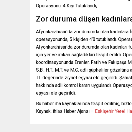
Operasyonu, 4 Kişi Tutuklandı;
Zor duruma düşen kadınlara 
Afyonkarahisar’da zor durumda olan kadınlara fuh
operasyonunda, 5 kişiden 4’ü tutuklandı. Operasy
Afyonkarahisar’da zor durumda olan kadınları fuh
için yer ve imkan sağladıkları tespit edildi. O
koordinasyonunda Erenler, Fatih ve Fakıpaşa Mah
S.B., H.T., M.T. ve M.C. adlı şüpheliler gözaltın
TL değerinde ziynet eşyası ele geçirildi. Şahıslar
hakkında adli kontrol kararı uygulandı. Operas
eşyası ele geçirildi.
Bu haber iha kaynaklarında tespit edilmiş, bizle
Kaynak; İhlas Haber Ajansı –
Eskişehir Yerel H