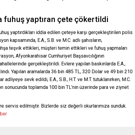
fuhuş yaptıran çete çökertildi
uş yaptırdıkları iddia edilen çeteye karşı gerçekleştirilen polis
on kapsamında, E.A., S.B. ve M.C. adlı şahısların,
şa teşvik ettikleri, müşteri temin ettikleri ve fuhuş yapmaları
perasyon, Afyonkarahisar Cumhuriyet Başsavcılığının
allelerinde gerçekleştirildi. Evlere yapılan baskınlarda E.A.,
a alındı. Yapılan aramalarda 36 bin 485 TL, 320 Dolar ve 49 bin 210
 adliyeye sevk edildi, E.A., S.B., H.T. ve M.T. tutuklanırken, M.C.
yon sonucunda toplamda 100 bin TL’nin üzerinde para ve ziynet
re servis edilmiştir. Bizlerde siz değerli okurlarımıza sunduk.
aber