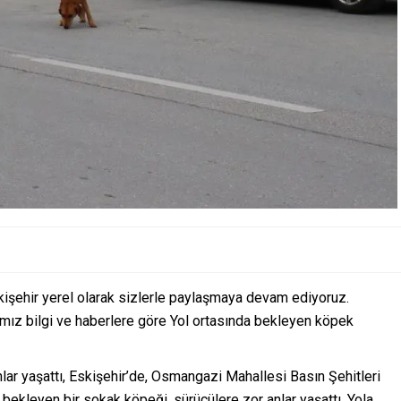
kişehir yerel olarak sizlerle paylaşmaya devam ediyoruz.
ımız bilgi ve haberlere göre Yol ortasında bekleyen köpek
lar yaşattı, Eskişehir’de, Osmangazi Mahallesi Basın Şehitleri
bekleyen bir sokak köpeği, sürücülere zor anlar yaşattı. Yola