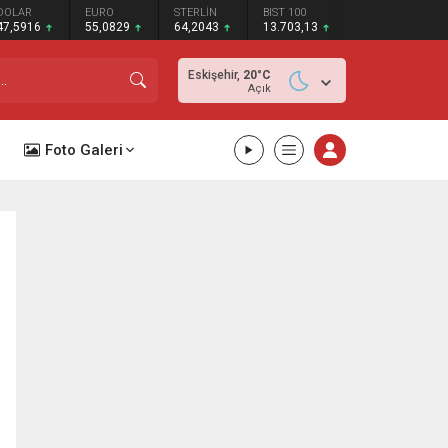
DOLAR
EURO
STERLİN
BIST 100
47,5916
55,0829
64,2043
13.703,13
Eskişehir,
20
°C
Açık
Foto Galeri