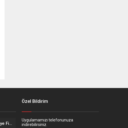
Özel Bildirim
Uygulamamızı telefonunuza
Eskişehir’in Altın Kızları Türkiye Finalleri Yolunda!
indirebilirsiniz.