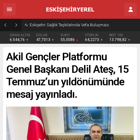
Eskişehir Sağlık Teşkilatında Vefa Buluşması
GRAM ALTIN
DOLAR
EURO
STERLİN
BIST 100
6.544,76
47,7013
55,0086
64,2273
13.798,82
Akil Gençler Platformu
Genel Başkanı Delil Ateş, 15
Temmuz’un yıldönümünde
mesaj yayınladı.