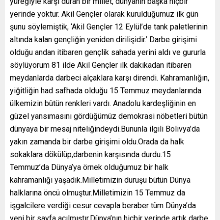
yüreğiyle karşı duran bir millet, dünyanın başka hiçbir
yerinde yoktur. Akil Gençler olarak kurulduğumuz ilk gün
şunu söylemiştik, ‘Akil Gençler 12 Eylül’de tank paletlerinin
altında kalan gençliğin yeniden dirilişidir.’ Darbe girişimi
olduğu andan itibaren gençlik sahada yerini aldı ve gururla
söylüyorum 81 ilde Akil Gençler ilk dakikadan itibaren
meydanlarda darbeci alçaklara karşı direndi. Kahramanlığın,
yiğitliğin had safhada olduğu 15 Temmuz meydanlarında
ülkemizin bütün renkleri vardı. Anadolu kardeşliğinin en
güzel yansımasını gördüğümüz demokrasi nöbetleri bütün
dünyaya bir mesaj niteliğindeydi.Bununla ilgili Bolivya’da
yakın zamanda bir darbe girişimi oldu.Orada da halk
sokaklara dökülüp,darbenin karşısında durdu.15
Temmuz’da Dünya’ya örnek olduğumuz bir halk
kahramanlığı yaşadık.Milletimizin duruşu bütün Dünya
halklarına öncü olmuştur.Milletimizin 15 Temmuz da
işgalcilere verdiği cesur cevapla beraber tüm Dünya’da
yeni bir sayfa açılmıştır.Dünya’nın hiçbir yerinde artık darbe