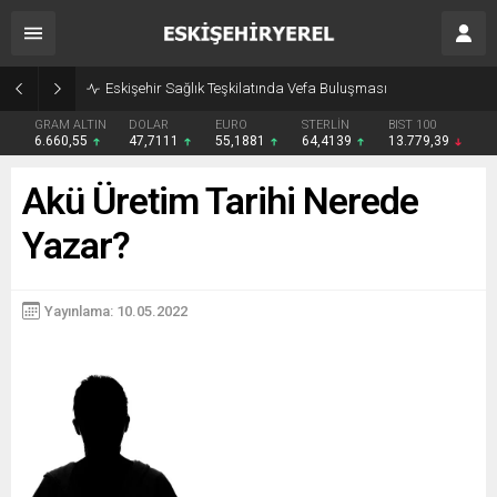
Eskişehir Sağlık Teşkilatında Vefa Buluşması
GRAM ALTIN
DOLAR
EURO
STERLİN
BIST 100
6.660,55
47,7111
55,1881
64,4139
13.779,39
Akü Üretim Tarihi Nerede
Yazar?
Yayınlama: 10.05.2022