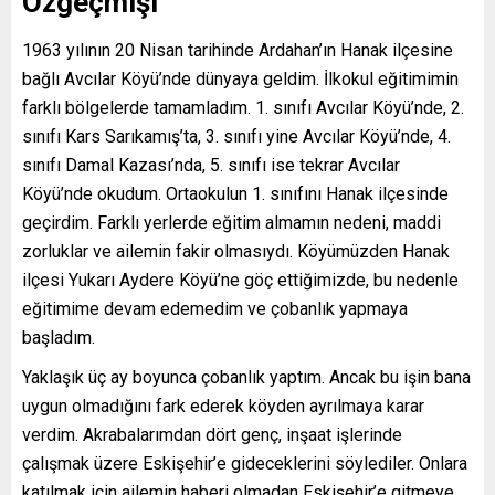
Özgeçmişi
1963 yılının 20 Nisan tarihinde Ardahan’ın Hanak ilçesine
bağlı Avcılar Köyü’nde dünyaya geldim. İlkokul eğitimimin
farklı bölgelerde tamamladım. 1. sınıfı Avcılar Köyü’nde, 2.
sınıfı Kars Sarıkamış’ta, 3. sınıfı yine Avcılar Köyü’nde, 4.
sınıfı Damal Kazası’nda, 5. sınıfı ise tekrar Avcılar
Köyü’nde okudum. Ortaokulun 1. sınıfını Hanak ilçesinde
geçirdim. Farklı yerlerde eğitim almamın nedeni, maddi
zorluklar ve ailemin fakir olmasıydı. Köyümüzden Hanak
ilçesi Yukarı Aydere Köyü’ne göç ettiğimizde, bu nedenle
eğitimime devam edemedim ve çobanlık yapmaya
başladım.
Yaklaşık üç ay boyunca çobanlık yaptım. Ancak bu işin bana
uygun olmadığını fark ederek köyden ayrılmaya karar
verdim. Akrabalarımdan dört genç, inşaat işlerinde
çalışmak üzere Eskişehir’e gideceklerini söylediler. Onlara
katılmak için ailemin haberi olmadan Eskişehir’e gitmeye