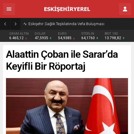
Eskişehir Sağlık Teşkilatında Vefa Buluşması
GRAM ALTIN
DOLAR
EURO
STERLİN
BIST 100
6.465,12
47,5935
54,9385
64,1760
13.798,82
Alaattin Çoban ile Sarar’da
Keyifli Bir Röportaj