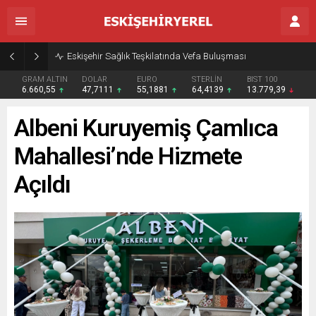
Eskişehir Sağlık Teşkilatında Vefa Buluşması
GRAM ALTIN
DOLAR
EURO
STERLİN
BIST 100
6.660,55
47,7111
55,1881
64,4139
13.779,39
Albeni Kuruyemiş Çamlıca
Mahallesi’nde Hizmete
Açıldı