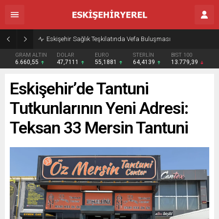
Eskişehir Sağlık Teşkilatında Vefa Buluşması
GRAM ALTIN
DOLAR
EURO
STERLİN
BIST 100
6.660,55
47,7111
55,1881
64,4139
13.779,39
Eskişehir’de Tantuni
Tutkunlarının Yeni Adresi:
Teksan 33 Mersin Tantuni