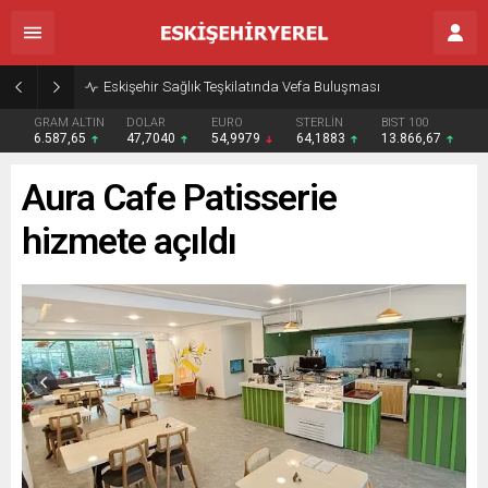
Eskişehir Sağlık Teşkilatında Vefa Buluşması
GRAM ALTIN
DOLAR
EURO
STERLİN
BIST 100
6.587,65
47,7040
54,9979
64,1883
13.866,67
Aura Cafe Patisserie
hizmete açıldı