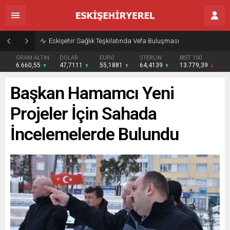
Eskişehir Sağlık Teşkilatında Vefa Buluşması
GRAM ALTIN
DOLAR
EURO
STERLİN
BIST 100
6.660,55
47,7111
55,1881
64,4139
13.779,39
Başkan Hamamcı Yeni
Projeler İçin Sahada
İncelemelerde Bulundu