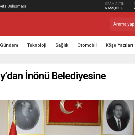
GRAM ALTIN
 Vefa Buluşması
6.655,83
Gündem
Teknoloji
Sağlık
Otomobil
Köşe Yazıları
y’dan İnönü Belediyesine