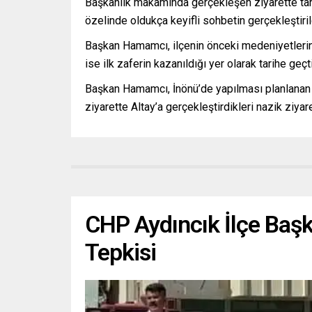
Başkanlık makamında gerçekleşen ziyarette tarih
özelinde oldukça keyifli sohbetin gerçekleştiril
Başkan Hamamcı, ilçenin önceki medeniyetlerin k
ise ilk zaferin kazanıldığı yer olarak tarihe geçti
Başkan Hamamcı, İnönü’de yapılması planlanan kü
ziyarette Altay’a gerçekleştirdikleri nazik ziyar
CHP Aydıncık İlçe Başk
Tepkisi