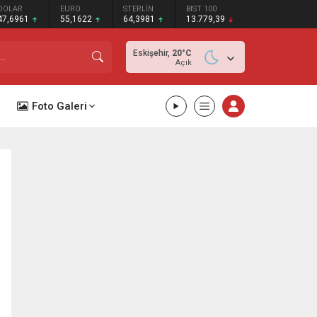
DOLAR
EURO
STERLİN
BIST 100
47,6961
55,1622
64,3981
13.779,39
Eskişehir,
20
°C
Açık
Foto Galeri