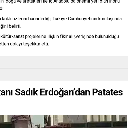
, doğa ve ürettikleri ile İç Anadolu da önemli yeri olan İnönü
di.
öklü izlerini barındırdığı, Türkiye Cumhuriyetinin kuruluşunda
ğini belirti.
ltür-sanat projelerine ilişkin fikir alışverişinde bulunulduğu
etten dolayı teşekkür etti.
anı Sadık Erdoğan’dan Patates