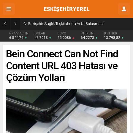
Eskişehir Sağlık Teşkilatında Vefa Buluşması
GRAM ALTIN
DOLAR
EURO
STERLİN
BIST 100
6.544,76
47,7013
55,0086
64,2273
13.798,82
Bein Connect Can Not Find
Content URL 403 Hatası ve
Çözüm Yolları