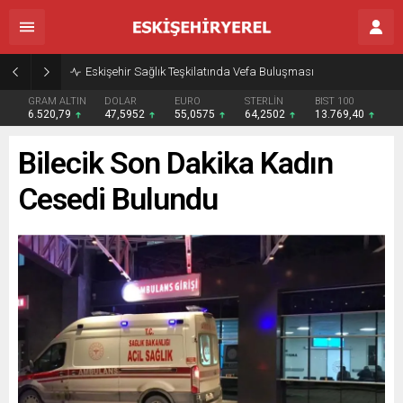
Eskişehir Sağlık Teşkilatında Vefa Buluşması
GRAM ALTIN
DOLAR
EURO
STERLİN
BIST 100
6.520,79
47,5952
55,0575
64,2502
13.769,40
Bilecik Son Dakika Kadın
Cesedi Bulundu