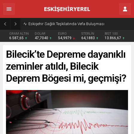
Eskişehir Sağlık Teşkilatında Vefa Buluşması
GRAM ALTIN
DOLAR
EURO
STERLİN
BIST 100
6.587,65
47,7040
54,9979
64,1883
13.866,67
Bilecik’te Depreme dayanıklı
zeminler atıldı, Bilecik
Deprem Bögesi mi, geçmişi?