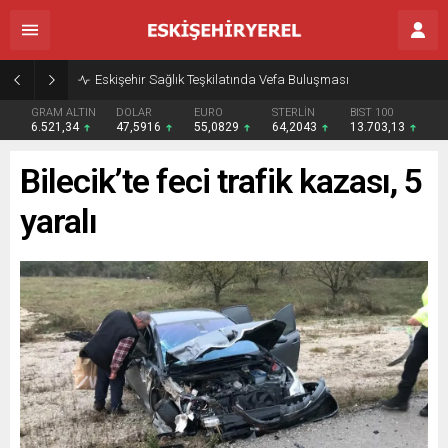
Eskişehir Sağlık Teşkilatında Vefa Buluşması
GRAM ALTIN
DOLAR
EURO
STERLİN
BIST 100
6.521,34
47,5916
55,0829
64,2043
13.703,13
Bilecik’te feci trafik kazası, 5
yaralı