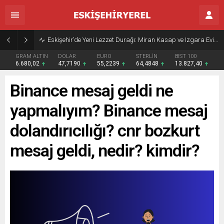
Eskişehir’de Yeni Lezzet Durağı: Miran Kasap ve Izgara Evi Açıldı
GRAM ALTIN
DOLAR
EURO
STERLİN
BIST 100
6.680,02
47,7190
55,2239
64,4848
13.827,40
Binance mesaj geldi ne
yapmalıyım? Binance mesaj
dolandırıcılığı? cnr bozkurt
mesaj geldi, nedir? kimdir?