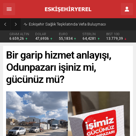
Eskişehir Sağlık Teşkilatında Vefa Buluşması
GRAM ALTIN
DOLAR
EURO
STERLİN
BIST 100
6.659,26
47,6936
55,1834
64,4281
13.779,39
Bir garip hizmet anlayışı,
Odunpazarı işiniz mi,
gücünüz mü?