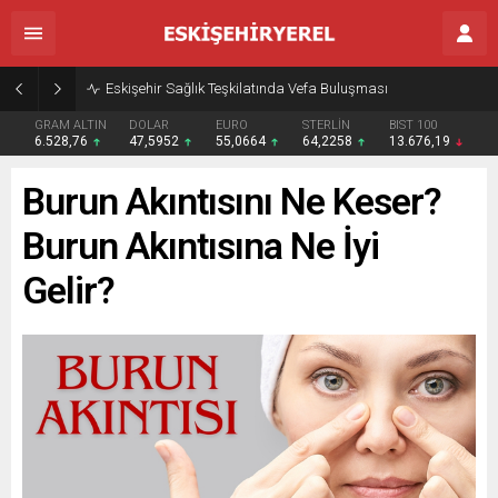
Eskişehir Sağlık Teşkilatında Vefa Buluşması
GRAM ALTIN
DOLAR
EURO
STERLİN
BIST 100
6.528,76
47,5952
55,0664
64,2258
13.676,19
Burun Akıntısını Ne Keser?
Burun Akıntısına Ne İyi
Gelir?