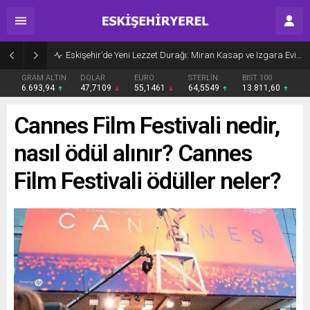
Eskişehir’de Yeni Lezzet Durağı: Miran Kasap ve Izgara Evi Açıldı
GRAM ALTIN
DOLAR
EURO
STERLİN
BIST 100
6.693,94
47,7109
55,1461
64,5549
13.811,60
Cannes Film Festivali nedir,
nasıl ödül alınır? Cannes
Film Festivali ödüller neler?