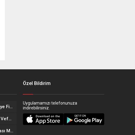
Özel Bildirim
Uygulamamızı telefonunuza
Eskişehir’in Altın Kızları Türkiye Finalleri Yolunda!
indirebilirsiniz.
Eskişehir Sağlık Teşkilatında Vefa Buluşması
Eskişehir’in Yeni Döner Noktası MOGAF Döner Hizmete Açıldı