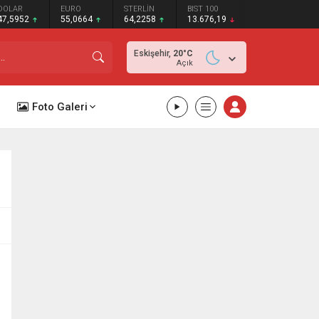
DOLAR
EURO
STERLİN
BIST 100
47,5952
55,0664
64,2258
13.676,19
Eskişehir,
20
°C
Açık
Foto Galeri