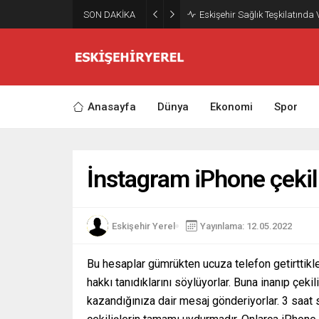
SON DAKİKA
Eskişehir Sağlık Teşkilatında
Anasayfa
Dünya
Ekonomi
Spor
İnstagram iPhone çekil
Eskişehir Yerel
Yayınlama: 12.05.2022
Bu hesaplar gümrükten ucuza telefon getirttikl
hakkı tanıdıklarını söylüyorlar. Buna inanıp çek
kazandığınıza dair mesaj gönderiyorlar. 3 saat 