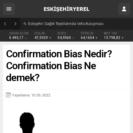
Eskişehir Sağlık Teşkilatında Vefa Buluşması
GRAM ALTIN
DOLAR
EURO
STERLİN
BIST 100
6.493,17
47,5929
54,9560
64,1604
13.798,82
Confirmation Bias Nedir?
Confirmation Bias Ne
demek?
Yayınlama: 10.05.2022