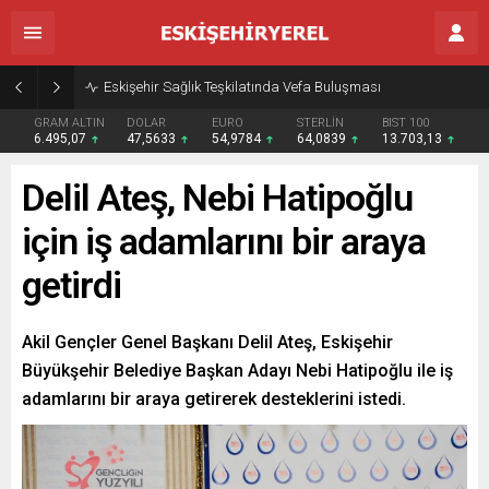
Eskişehir Sağlık Teşkilatında Vefa Buluşması
GRAM ALTIN
DOLAR
EURO
STERLİN
BIST 100
6.495,07
47,5633
54,9784
64,0839
13.703,13
Delil Ateş, Nebi Hatipoğlu
için iş adamlarını bir araya
getirdi
Akil Gençler Genel Başkanı Delil Ateş, Eskişehir
Büyükşehir Belediye Başkan Adayı Nebi Hatipoğlu ile iş
adamlarını bir araya getirerek desteklerini istedi.