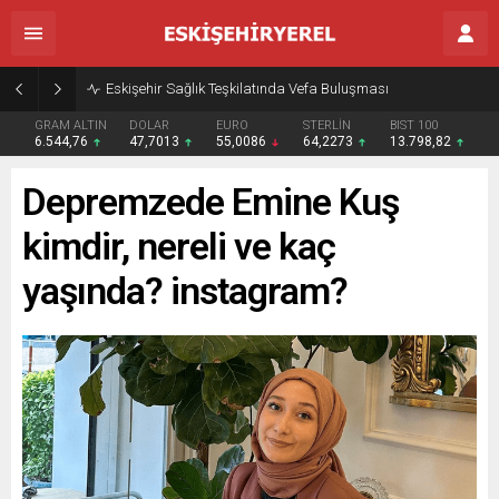
Eskişehir Sağlık Teşkilatında Vefa Buluşması
GRAM ALTIN
DOLAR
EURO
STERLİN
BIST 100
6.544,76
47,7013
55,0086
64,2273
13.798,82
Depremzede Emine Kuş
kimdir, nereli ve kaç
yaşında? instagram?