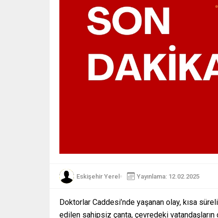
Eskişehir Yerel
Yayınlama: 12.02.2025
Doktorlar Caddesi’nde yaşanan olay, kısa süreli p
edilen sahipsiz çanta, çevredeki vatandaşların d