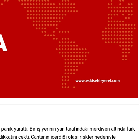
anik yarattı. Bir iş yerinin yan tarafındaki merdiven altında fark
ikkatini çekti. Çantanın içerdiği olası riskler nedeniyle