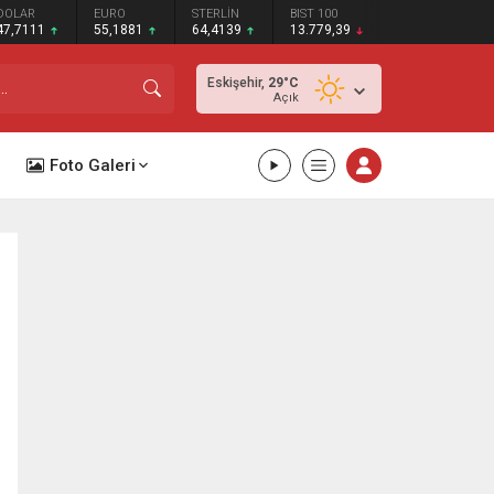
DOLAR
EURO
STERLİN
BIST 100
47,7111
55,1881
64,4139
13.779,39
Eskişehir,
29
°C
Açık
Foto Galeri