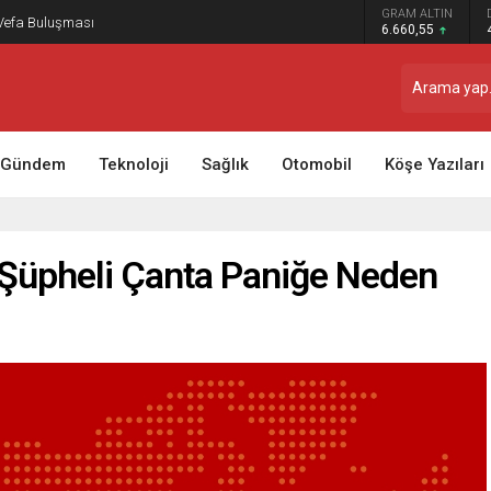
GRAM ALTIN
 Vefa Buluşması
6.660,55
Gündem
Teknoloji
Sağlık
Otomobil
Köşe Yazıları
 Şüpheli Çanta Paniğe Neden