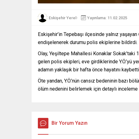
Eskişehir Yerel
Yayınlama: 11.02.2025
Eskişehir’in Tepebaşı ilçesinde yalnız yaşayan 6
endişelenerek durumu polis ekiplerine bildirdi.
Olay, Yeşiltepe Mahallesi Konaklar Sokak’taki 
gelen polis ekipleri, eve girdiklerinde Y.Ö.’yü y
adamın yaklaşık bir hafta önce hayatını kaybettiğ
Öte yandan, Y.Ö.’nün cansız bedeninin bazı bölümle
ölüm nedenini belirlemek için detaylı inceleme b
Bir Yorum Yazın