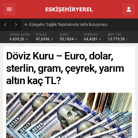
Eskişehir Sağlık Teşkilatında Vefa Buluşması
GRAM ALTIN
DOLAR
EURO
STERLİN
BIST 100
6.659,26
47,6936
55,1834
64,4281
13.779,39
Döviz Kuru – Euro, dolar,
sterlin, gram, çeyrek, yarım
altın kaç TL?