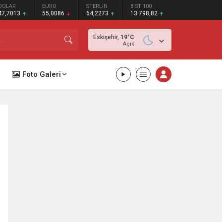
DOLAR
EURO
STERLİN
BIST 100
47,7013
55,0086
64,2273
13.798,82
Eskişehir,
19
°C
Açık
Foto Galeri