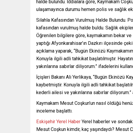
halde bulundu. İddialara göre, Kaymakam Coşk
ulaşamayınca durumu hemen polis ve sağlık ekip
Silahla Kafasından Vurulmuş Halde Bulundu. Poli
kafasından vurulmuş halde buldu. Sağlık ekipleri
Öğrenilen bilgilere göre, kaymakamın bekar ve K
yaptığı Afyonkarahisar’ın Dazkırı ilçesinde çekilen
açıklama yaparak, “Bugün Ekinözü Kaymakamımı
Konuyla ilgili adli tahkikat başlatılmıştır. Hay
yakınlarına sabırlar diliyorum.” ifadelerini kullan
İçişleri Bakanı Ali Yerlikaya, “Bugün Ekinözü
kaybetmiştir. Konuyla ilgili adli tahkikat başla
kederli ailesi ve yakınlarına sabırlar diliyorum.
Kaymakam Mesut Coşkun’un nasıl öldüğü henüz b
inceleme başlattı.
Eskişehir Yerel Haber
Yerel haberler ve sondak
Mesut Coşkun kimdir, kaç yaşındaydı? Mesut Coş