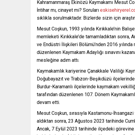
Kahramanmaraş Ekinözü Kaymakamı Mesut Coşk
İntihar mı, cinayet mi? Soruları
eskisehiryerel.
sıklıkla sorulmaktadır. Bizlerde sizin için araştır
Mesut Coşkun, 1993 yılında Kırıkkale’nin Balışey
memleketi Kırıkkale’de tamamladıktan sonra, An
ve Endüstri İlişkileri Bölümü’nden 2016 yılında 
düzenlenen Kaymakam Adaylığı sınavını kazana
mesleğine adım attı.
Kaymakamlık kariyerine Çanakkale Valiliği Kay
Doğubayazıt ve Trabzon-Beşikdüzü ilçelerinde k
Burdur-Karamanlı ilçelerinde kaymakam vekilliği 
tarafından düzenlenen 107. Dönem Kaymakamlık
devam etti.
Mesut Coşkun, sırasıyla Kastamonu-İhsangazi 
aldıktan sonra, 23 Ağustos 2023 tarihinde Cumh
Ancak, 7 Eylül 2023 tarihinde ilçedeki görevine