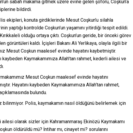
un’un sabah makama gitmek üzere evine gelen şoförü, Coşkun’a
lerine bildirdi.
s ekipleri, konuta girdiklerinde Mesut Coşkun’u silahla
nin yaptığı kontrolde Coşkun’un yaşamını yitirdiği tespit edildi.
ırıkkaleli olduğu ortaya çıktı. Coşkun’un geride, bir önceki görev
 görüntüleri kaldı. İçişleri Bakanı Ali Yerlikaya, olayla ilgili bir
z Mesut Coşkun maalesef evinde hayatını kaybetmiştir.
atını kaybeden Kaymakamımıza Allah’tan rahmet, kederli ailesi ve
dı.
 Kaymakamımız Mesut Coşkun maalesef evinde hayatını
tılmıştır. Hayatını kaybeden Kaymakamımıza Allah’tan rahmet,
” açıklamasında bulundu.
ilinmiyor. Polis, kaymakamın nasıl öldüğünü belirlemek için
i ailesi olarak sizler için Kahramanmaraş Ekinözü Kaymakamı
kun öldürüldü mü? İntihar mı, cinayet mi? sorularını