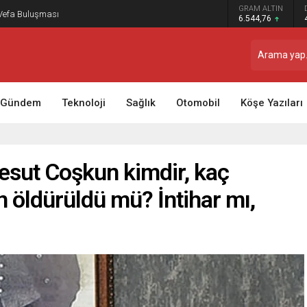
GRAM ALTIN
 Vefa Buluşması
6.544,76
Gündem
Teknoloji
Sağlık
Otomobil
Köşe Yazıları
sut Coşkun kimdir, kaç
 öldürüldü mü? İntihar mı,