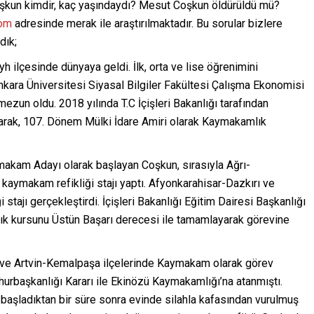
un kimdir, kaç yaşındaydı? Mesut Coşkun öldürüldü mü?
com
adresinde merak ile araştırılmaktadır. Bu sorular bizlere
dık;
h ilçesinde dünyaya geldi. İlk, orta ve lise öğrenimini
kara Üniversitesi Siyasal Bilgiler Fakültesi Çalışma Ekonomisi
mezun oldu. 2018 yılında T.C İçişleri Bakanlığı tarafından
rak, 107. Dönem Mülki İdare Amiri olarak Kaymakamlık
makam Adayı olarak başlayan Coşkun, sırasıyla Ağrı-
aymakam refikliği stajı yaptı. Afyonkarahisar-Dazkırı ve
stajı gerçekleştirdi. İçişleri Bakanlığı Eğitim Dairesi Başkanlığı
 kursunu Üstün Başarı derecesi ile tamamlayarak görevine
ve Artvin-Kemalpaşa ilçelerinde Kaymakam olarak görev
urbaşkanlığı Kararı ile Ekinözü Kaymakamlığı’na atanmıştı.
 başladıktan bir süre sonra evinde silahla kafasından vurulmuş