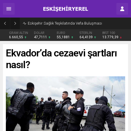
Eskişehir Sağlık Teşkilatında Vefa Buluşması
GRAM ALTIN
DOLAR
EURO
STERLİN
BIST 100
6.660,55
47,7111
55,1881
64,4139
13.779,39
Ekvador’da cezaevi şartları
nasıl?